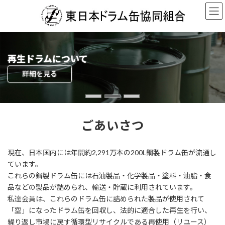
コ
ナ
ン
ビ
テ
ゲ
ン
ー
ツ
シ
へ
ョ
組合について
再生ドラムについて
会員ページ
ス
ン
詳細を見る
詳細を見る
詳細を見る
キ
に
ッ
移
プ
動
ごあいさつ
現在、日本国内には年間約2,291万本の200L鋼製ドラム缶が流通し
ています。
これらの鋼製ドラム缶には石油製品・化学製品・塗料・油脂・食
品などの製品が詰められ、輸送・貯蔵に利用されています。
私達会員は、これらのドラム缶に詰められた製品が使用されて
「空」になったドラム缶を回収し、法的に適合した再生を行い、
繰り返し市場に戻す循環型リサイクルである再使用（リユース）